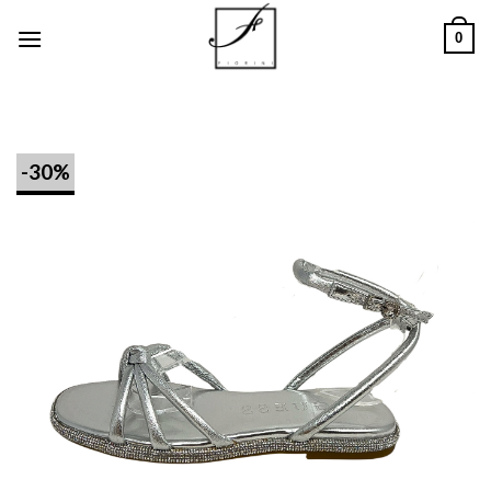
Salta
0
ai
contenuti
-30%