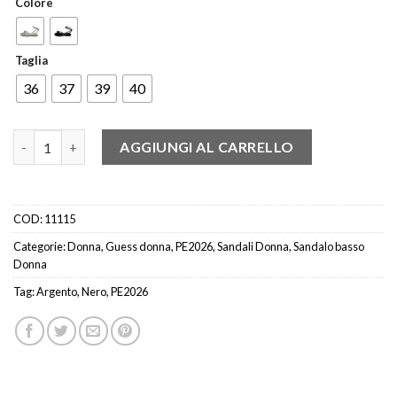
Colore
Taglia
36
37
39
40
GUESS FLJSLOLEM03 SANDALO LISTINI NODO ARGENTO - NERO
AGGIUNGI AL CARRELLO
COD:
11115
Categorie:
Donna
,
Guess donna
,
PE2026
,
Sandali Donna
,
Sandalo basso
Donna
Tag:
Argento
,
Nero
,
PE2026