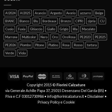
AI2024
AI2025
Arancio
Argento
Avorio
azzurro
Beige
BIANC
Bianco
Blu
Bordeaux
Bronzo
CIPRI
cipria
CU
Cuoio
Fuxia
Ghiaccio
Giallo
Grigio
lilla
Maculato
Marrone
Multicolor
Nero
Oro
Oro Rosa
PE2023
PE2025
PE2026
Piombo
Pitone
Platino
Rosa
Rosso
tortora
Verde
Viola
Copyright 2015 ©
Fiorini Calzature
via Generale Achille Papa 37, 25015 Desenzano Del Garda (BS) •
P.iva e C.F 03012730986 •
info@fiorinicalzature.it
•
Disclaimer
•
Privacy Policy e Cookie