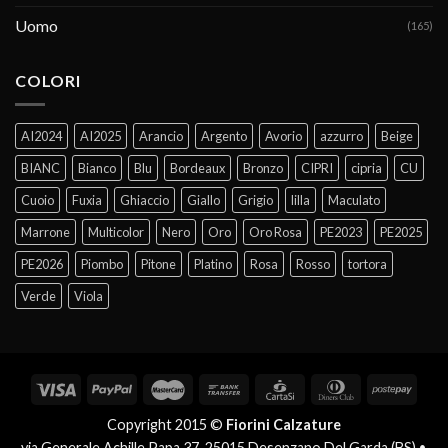
Uomo
(165)
COLORI
AI2024
AI2025
Arancio
Argento
Avorio
azzurro
Beige
BIANC
Bianco
Blu
Bordeaux
Bronzo
CIPRI
cipria
CU
Cuoio
Fuxia
Ghiaccio
Giallo
Grigio
lilla
Maculato
Marrone
Multicolor
Nero
Oro
Oro Rosa
PE2023
PE2025
PE2026
Piombo
Pitone
Platino
Rosa
Rosso
tortora
Verde
Viola
Copyright 2015 ©
Fiorini Calzature
via Generale Achille Papa 37, 25015 Desenzano Del Garda (BS) •