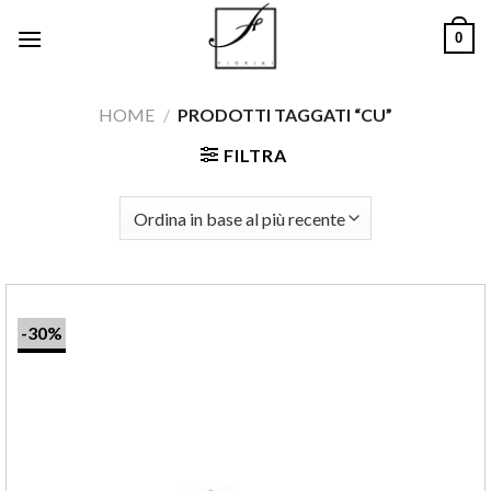
Salta
0
ai
contenuti
HOME
/
PRODOTTI TAGGATI “CU”
FILTRA
-30%