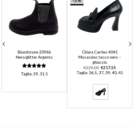
Blundstone 2096b
Chiara Carrino 4041
Nero/glitter Argento
Mocassino tacco nero –
ghiaccio
€
229,00
€
217,55
Valutato
Taglia: 36,5, 37, 39, 40, 41
Taglia: 29, 31.5
4.90
su 5