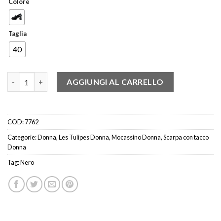
Colore
Taglia
40
Les Tulipes 900 Mocassino tacco naplak nero quantità
AGGIUNGI AL CARRELLO
COD:
7762
Categorie:
Donna
,
Les Tulipes Donna
,
Mocassino Donna
,
Scarpa con tacco
Donna
Tag:
Nero