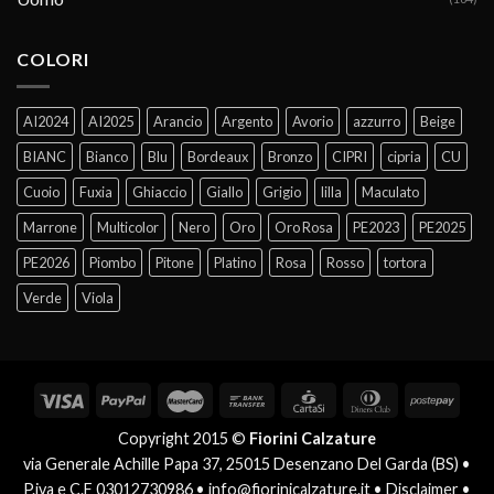
COLORI
AI2024
AI2025
Arancio
Argento
Avorio
azzurro
Beige
BIANC
Bianco
Blu
Bordeaux
Bronzo
CIPRI
cipria
CU
Cuoio
Fuxia
Ghiaccio
Giallo
Grigio
lilla
Maculato
Marrone
Multicolor
Nero
Oro
Oro Rosa
PE2023
PE2025
PE2026
Piombo
Pitone
Platino
Rosa
Rosso
tortora
Verde
Viola
Copyright 2015 ©
Fiorini Calzature
via Generale Achille Papa 37, 25015 Desenzano Del Garda (BS) •
P.iva e C.F 03012730986 •
info@fiorinicalzature.it
•
Disclaimer
•