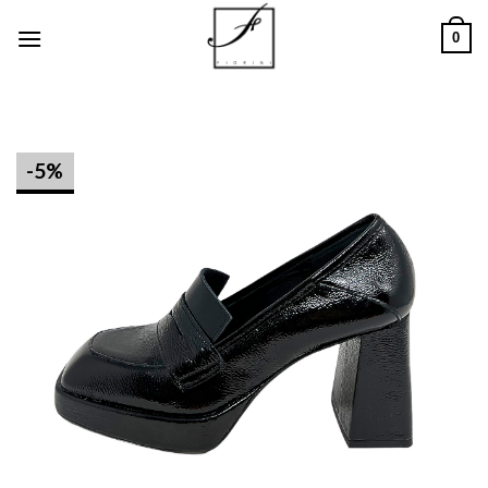
Salta
0
ai
contenuti
-5%