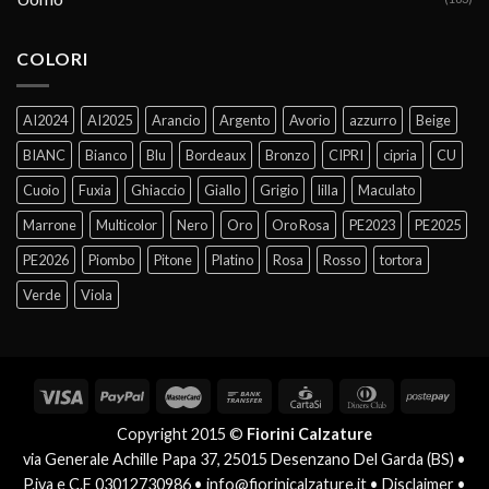
COLORI
AI2024
AI2025
Arancio
Argento
Avorio
azzurro
Beige
BIANC
Bianco
Blu
Bordeaux
Bronzo
CIPRI
cipria
CU
Cuoio
Fuxia
Ghiaccio
Giallo
Grigio
lilla
Maculato
Marrone
Multicolor
Nero
Oro
Oro Rosa
PE2023
PE2025
PE2026
Piombo
Pitone
Platino
Rosa
Rosso
tortora
Verde
Viola
Copyright 2015 ©
Fiorini Calzature
via Generale Achille Papa 37, 25015 Desenzano Del Garda (BS) •
P.iva e C.F 03012730986 •
info@fiorinicalzature.it
•
Disclaimer
•