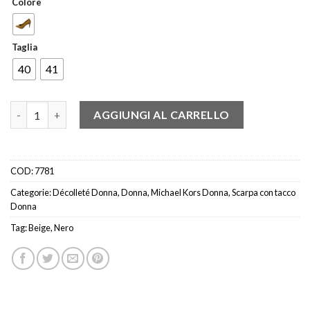
Colore
Taglia
40
41
Michael Kors 40t2izmp1l Decollete accessorio nero-beige quant
AGGIUNGI AL CARRELLO
COD:
7781
Categorie:
Décolleté Donna
,
Donna
,
Michael Kors Donna
,
Scarpa con tacco
Donna
Tag:
Beige
,
Nero