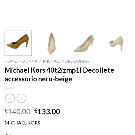
HOME
/
DONNA
/
MICHAEL KORS DONNA
Michael Kors 40t2izmp1l Decollete
accessorio nero-beige
140,00
133,00
€
€
MICHAEL KORS