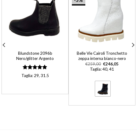
Blundstone 2096b
Belle Vie Cairoli Tronchetto
Nero/glitter Argento
zeppa interna bianco-nero
€
259,00
€
246,05
Taglia: 40, 41
Valutato
Taglia: 29, 31.5
4.90
su 5