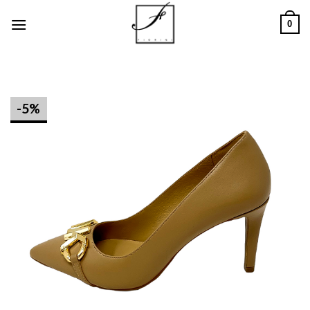
Salta
0
ai
contenuti
-5%