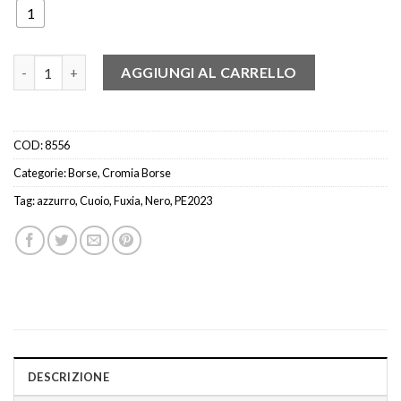
1
Cromia 1405448 Borsa a mano in vari colori quantità
AGGIUNGI AL CARRELLO
COD:
8556
Categorie:
Borse
,
Cromia Borse
Tag:
azzurro
,
Cuoio
,
Fuxia
,
Nero
,
PE2023
DESCRIZIONE