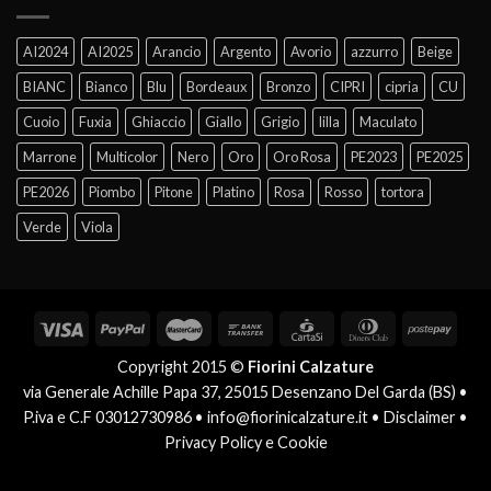
AI2024
AI2025
Arancio
Argento
Avorio
azzurro
Beige
BIANC
Bianco
Blu
Bordeaux
Bronzo
CIPRI
cipria
CU
Cuoio
Fuxia
Ghiaccio
Giallo
Grigio
lilla
Maculato
Marrone
Multicolor
Nero
Oro
Oro Rosa
PE2023
PE2025
PE2026
Piombo
Pitone
Platino
Rosa
Rosso
tortora
Verde
Viola
Copyright 2015 ©
Fiorini Calzature
via Generale Achille Papa 37, 25015 Desenzano Del Garda (BS) •
P.iva e C.F 03012730986 •
info@fiorinicalzature.it
•
Disclaimer
•
Privacy Policy e Cookie