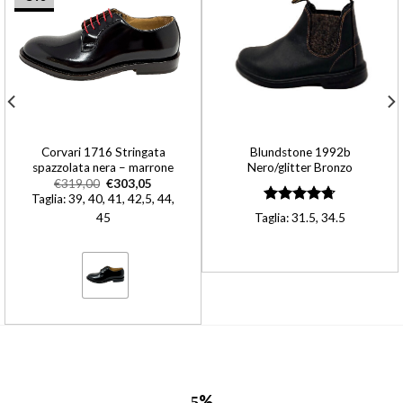
Corvari 1716 Stringata
Blundstone 1992b
spazzolata nera – marrone
Nero/glitter Bronzo
€
319,00
€
303,05
Taglia: 39, 40, 41, 42,5, 44,
Valutato
45
Taglia: 31.5, 34.5
4.70
su 5
%
5