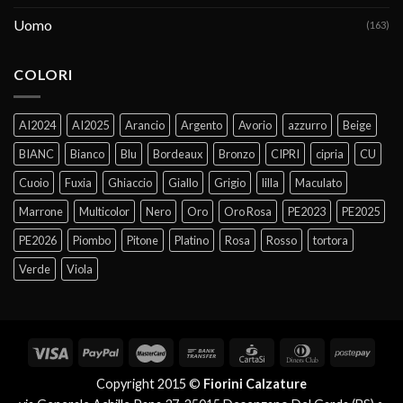
Uomo
(163)
COLORI
AI2024
AI2025
Arancio
Argento
Avorio
azzurro
Beige
BIANC
Bianco
Blu
Bordeaux
Bronzo
CIPRI
cipria
CU
Cuoio
Fuxia
Ghiaccio
Giallo
Grigio
lilla
Maculato
Marrone
Multicolor
Nero
Oro
Oro Rosa
PE2023
PE2025
PE2026
Piombo
Pitone
Platino
Rosa
Rosso
tortora
Verde
Viola
Copyright 2015 ©
Fiorini Calzature