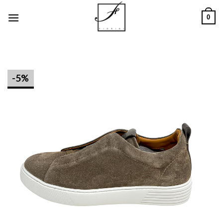
Salta
0
ai
contenuti
-5%