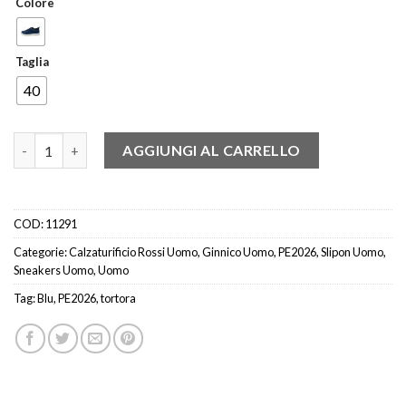
Colore
Taglia
40
ROSSI 1498F2 SLIPON ELASTICI TORTORA - BLU quantità
AGGIUNGI AL CARRELLO
COD:
11291
Categorie:
Calzaturificio Rossi Uomo
,
Ginnico Uomo
,
PE2026
,
Slipon Uomo
,
Sneakers Uomo
,
Uomo
Tag:
Blu
,
PE2026
,
tortora