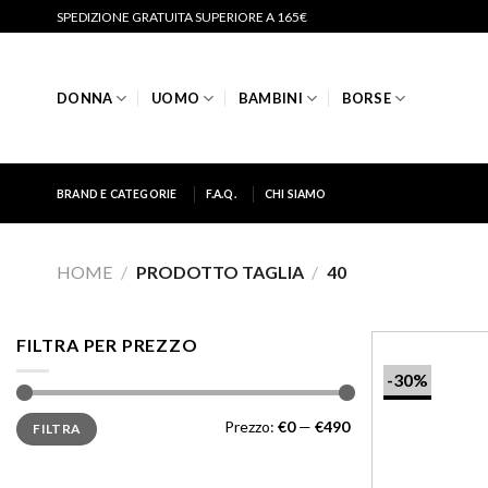
Salta
SPEDIZIONE GRATUITA SUPERIORE A 165€
ai
contenuti
DONNA
UOMO
BAMBINI
BORSE
BRAND E CATEGORIE
F.A.Q.
CHI SIAMO
HOME
/
PRODOTTO TAGLIA
/
40
FILTRA PER PREZZO
-30%
Prezzo
Prezzo
Prezzo:
€0
—
€490
FILTRA
Min
Max