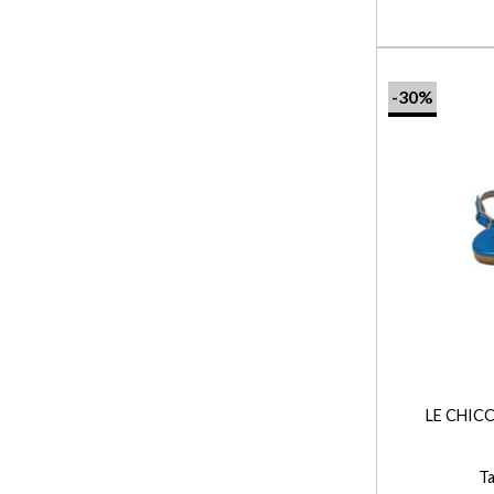
-30%
+
LE CHIC
Ta