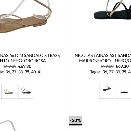
+
INAS 66TCM SANDALO STRASS
NICOLAS LAINAS 63T SANDA
NTO-NERO-ORO ROSA
MARRONE/ORO – NERO/
€
99,00
€
69,30
€
99,00
€
69,30
ia: 36, 37, 38, 39, 40, 41
Taglia: 36, 37, 38, 39, 
-30%