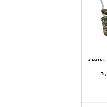
+
ALMA EN P
Tagl