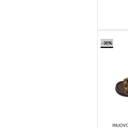
-30%
+
INUOVO