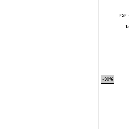
+
EXE’
Ta
-30%