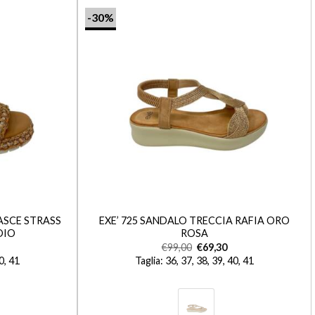
-30%
+
ASCE STRASS
EXE’ 725 SANDALO TRECCIA RAFIA ORO
OIO
ROSA
€
99,00
€
69,30
40, 41
Taglia: 36, 37, 38, 39, 40, 41