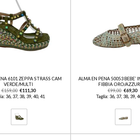
+
ENA 6101 ZEPPA STRASS CAM
ALMA EN PENA 50053 BEBE’ 
VERDE/MULTI
FIBBIA ORO/AZZU
€
159,00
€
111,30
€
99,00
€
69,30
ia: 36, 37, 38, 39, 40, 41
Taglia: 36, 37, 38, 39, 