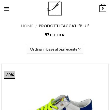
Salta
0
ai
contenuti
HOME
/
PRODOTTI TAGGATI “BLU”
FILTRA
-30%