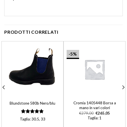
PRODOTTI CORRELATI
-5%
Cromia 1405448 Borsa a
Blundstone 580b Nero/blu
mano in vari colori
€
279,00
€
265,05
Taglia: 1
Valutato
Taglia: 30.5, 33
4.80
su 5