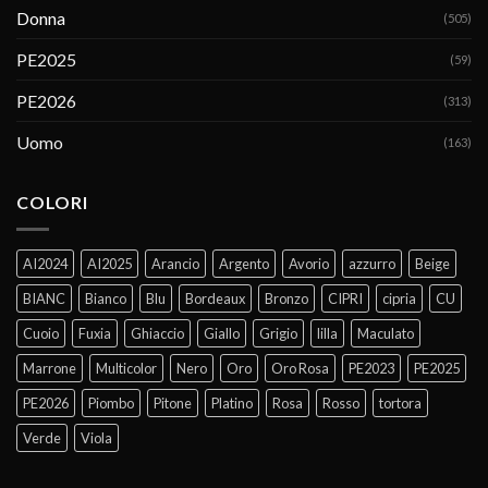
Donna
(505)
PE2025
(59)
PE2026
(313)
Uomo
(163)
COLORI
AI2024
AI2025
Arancio
Argento
Avorio
azzurro
Beige
BIANC
Bianco
Blu
Bordeaux
Bronzo
CIPRI
cipria
CU
Cuoio
Fuxia
Ghiaccio
Giallo
Grigio
lilla
Maculato
Marrone
Multicolor
Nero
Oro
Oro Rosa
PE2023
PE2025
PE2026
Piombo
Pitone
Platino
Rosa
Rosso
tortora
Verde
Viola