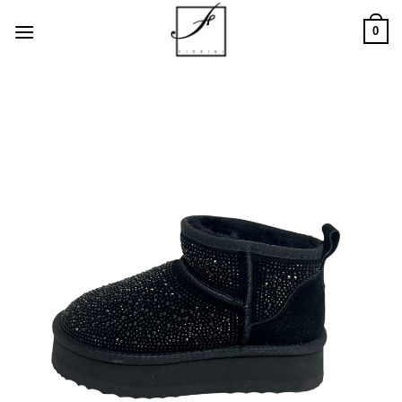
Salta
0
ai
contenuti