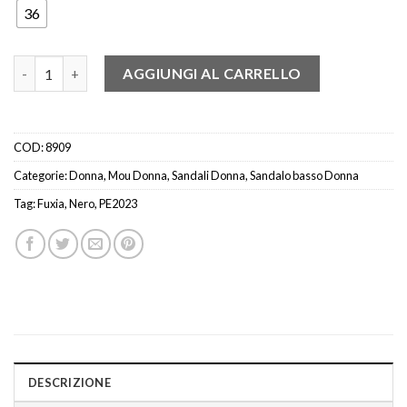
36
Mou 4610003 Sandalo 2 fibbie fuxia-nero quantità
AGGIUNGI AL CARRELLO
COD:
8909
Categorie:
Donna
,
Mou Donna
,
Sandali Donna
,
Sandalo basso Donna
Tag:
Fuxia
,
Nero
,
PE2023
DESCRIZIONE