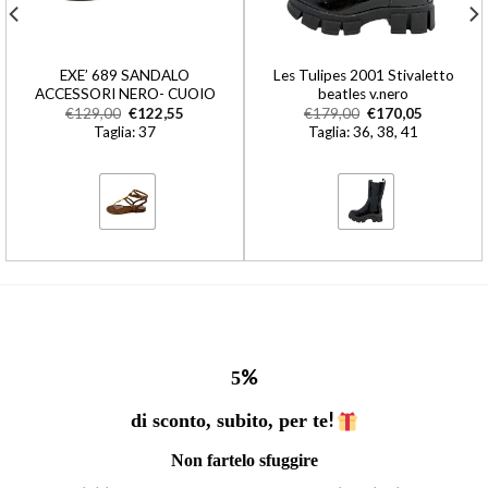
EXE’ 689 SANDALO
Les Tulipes 2001 Stivaletto
ACCESSORI NERO- CUOIO
beatles v.nero
€
129,00
€
122,55
€
179,00
€
170,05
Taglia: 37
Taglia: 36, 38, 41
%
5
!
di sconto, subito, per te
Non fartelo sfuggire