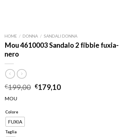
HOME
/
DONNA
/
SANDALI DONNA
Mou 4610003 Sandalo 2 fibbie fuxia-
nero
199,00
179,10
€
€
MOU
Colore
FUXIA
Taglia