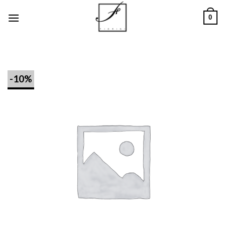
Salta
0
ai
contenuti
-10%