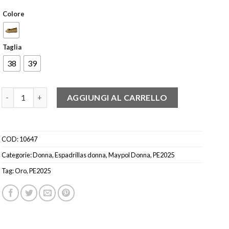
Colore
Taglia
38
39
MAYPOL PUCA ESPADRILLAS MORSETTO ORO quantità
AGGIUNGI AL CARRELLO
COD:
10647
Categorie:
Donna
,
Espadrillas donna
,
Maypol Donna
,
PE2025
Tag:
Oro
,
PE2025