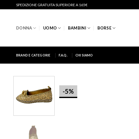
Salta
SPEDIZIONE GRATUITA SUPERIORE A 165€
ai
contenuti
DONNA
UOMO
BAMBINI
BORSE
BRAND E CATEGORIE
F.A.Q.
CHI SIAMO
-5%