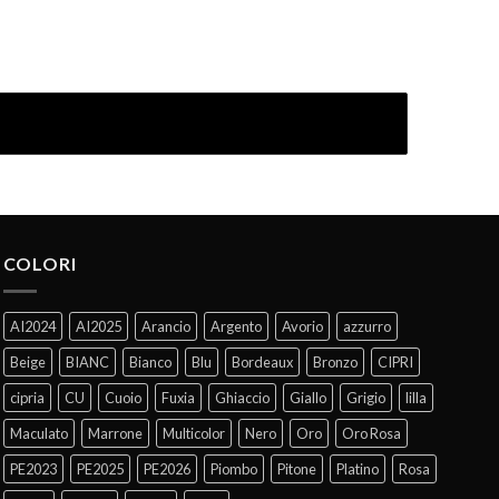
COLORI
AI2024
AI2025
Arancio
Argento
Avorio
azzurro
Beige
BIANC
Bianco
Blu
Bordeaux
Bronzo
CIPRI
cipria
CU
Cuoio
Fuxia
Ghiaccio
Giallo
Grigio
lilla
Maculato
Marrone
Multicolor
Nero
Oro
Oro Rosa
PE2023
PE2025
PE2026
Piombo
Pitone
Platino
Rosa