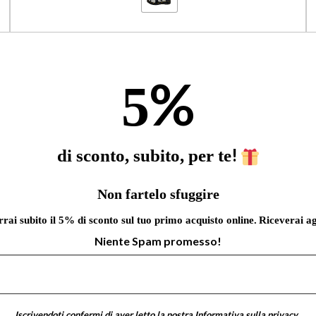
%
5
!
di sconto, subito, per te
Non fartelo sfuggire
errai subito il 5% di sconto sul tuo primo acquisto online.
Riceverai ag
Niente Spam promesso!
Iscrivendoti confermi di aver letto la nostra
Informativa sulla privacy
.