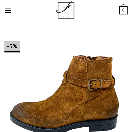
Salta
0
ai
contenuti
-5%