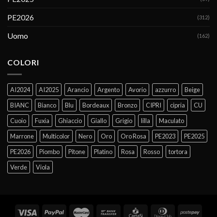
PE2026
(312)
Uomo
(162)
COLORI
AI2024
AI2025
Arancio
Argento
Avorio
azzurro
Beige
BIANC
Bianco
Blu
Bordeaux
Bronzo
CIPRI
cipria
CU
Cuoio
Fuxia
Ghiaccio
Giallo
Grigio
lilla
Maculato
Marrone
Multicolor
Nero
Oro
Oro Rosa
PE2023
PE2025
PE2026
Piombo
Pitone
Platino
Rosa
Rosso
tortora
Verde
Viola