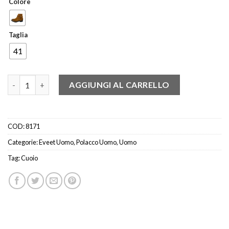
Colore
Taglia
41
Eveet 20712 Polacco fibbia camoscio cuoio quantità
AGGIUNGI AL CARRELLO
COD:
8171
Categorie:
Eveet Uomo
,
Polacco Uomo
,
Uomo
Tag:
Cuoio