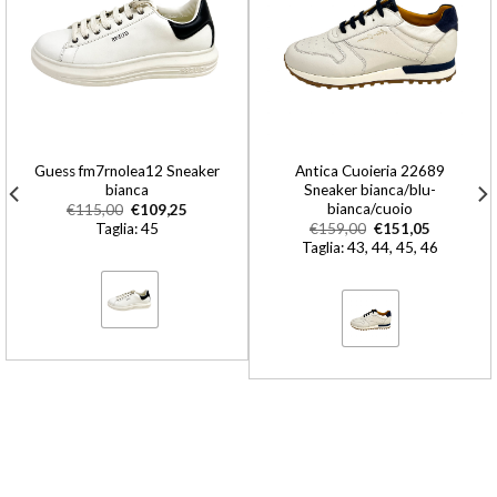
Guess fm7rnolea12 Sneaker
Antica Cuoieria 22689
bianca
Sneaker bianca/blu-
bianca/cuoio
€
115,00
€
109,25
Taglia: 45
€
159,00
€
151,05
Taglia: 43, 44, 45, 46