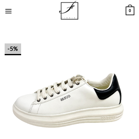
Salta
0
ai
contenuti
-5%