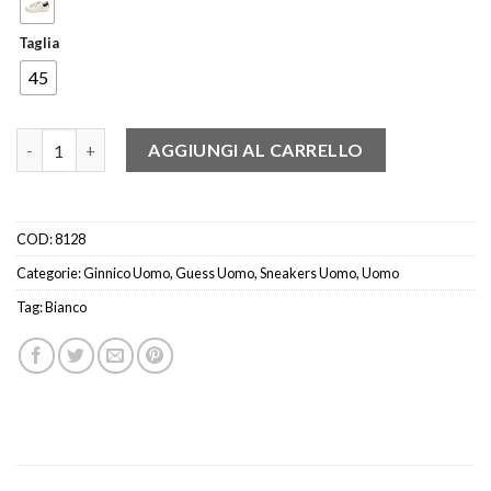
Taglia
45
Guess fm7rnolea12 Sneaker bianca quantità
AGGIUNGI AL CARRELLO
COD:
8128
Categorie:
Ginnico Uomo
,
Guess Uomo
,
Sneakers Uomo
,
Uomo
Tag:
Bianco