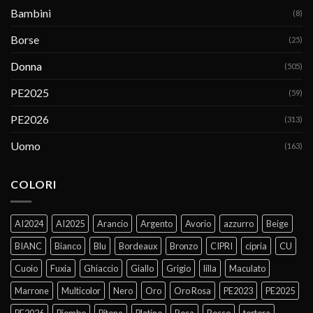
Bambini
(8)
Borse
(25)
Donna
(505)
PE2025
(59)
PE2026
(313)
Uomo
(163)
COLORI
AI2024
AI2025
Arancio
Argento
Avorio
azzurro
Beige
BIANC
Bianco
Blu
Bordeaux
Bronzo
CIPRI
cipria
CU
Cuoio
Fuxia
Ghiaccio
Giallo
Grigio
lilla
Maculato
Marrone
Multicolor
Nero
Oro
Oro Rosa
PE2023
PE2025
PE2026
Piombo
Pitone
Platino
Rosa
Rosso
tortora