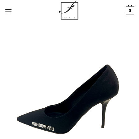
Salta
0
ai
contenuti