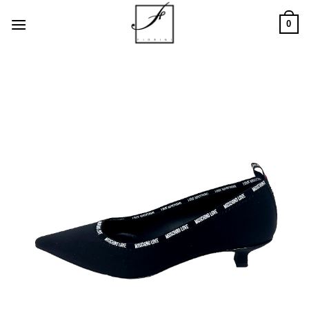
Salta
0
ai
contenuti