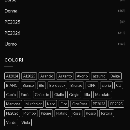
Donna
(505)
PE2025
(59)
PE2026
(313)
Uomo
(163)
COLORI
AI2024
AI2025
Arancio
Argento
Avorio
azzurro
Beige
BIANC
Bianco
Blu
Bordeaux
Bronzo
CIPRI
cipria
CU
Cuoio
Fuxia
Ghiaccio
Giallo
Grigio
lilla
Maculato
Marrone
Multicolor
Nero
Oro
Oro Rosa
PE2023
PE2025
PE2026
Piombo
Pitone
Platino
Rosa
Rosso
tortora
Verde
Viola