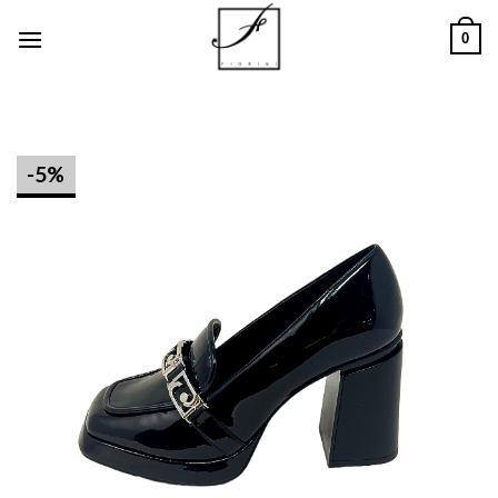
Salta
0
ai
contenuti
-5%