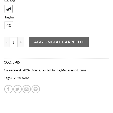
Colore
Taglia
40
LIU JO SF3155 MOCASSINO MORSETTO V. NERO quantità
AGGIUNGI AL CARRELLO
COD:
8985
Categorie:
AI2024
,
Donna
,
Liu-Jo Donna
,
Mocassino Donna
Tag:
AI2024
,
Nero