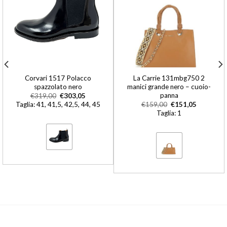
Corvari 1517 Polacco
La Carrie 131mbg750 2
spazzolato nero
manici grande nero – cuoio-
panna
€
319,00
€
303,05
Taglia: 41, 41,5, 42,5, 44, 45
€
159,00
€
151,05
Taglia: 1