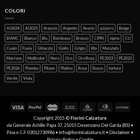
COLORI
AI2024
AI2025
Arancio
Argento
Avorio
azzurro
Beige
BIANC
Bianco
Blu
Bordeaux
Bronzo
CIPRI
cipria
CU
Cuoio
Fuxia
Ghiaccio
Giallo
Grigio
lilla
Maculato
Marrone
Multicolor
Nero
Oro
Oro Rosa
PE2023
PE2025
PE2026
Piombo
Pitone
Platino
Rosa
Rosso
tortora
Verde
Viola
Copyright 2015 ©
Fiorini Calzature
via Generale Achille Papa 37, 25015 Desenzano Del Garda (BS) •
P.iva e C.F 03012730986 •
info@fiorinicalzature.it
•
Disclaimer
•
Privacy Policy e Cookie