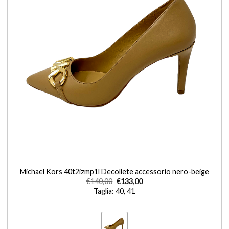
+
Michael Kors 40t2izmp1l Decollete accessorio nero-beige
€
140,00
€
133,00
Taglia: 40, 41