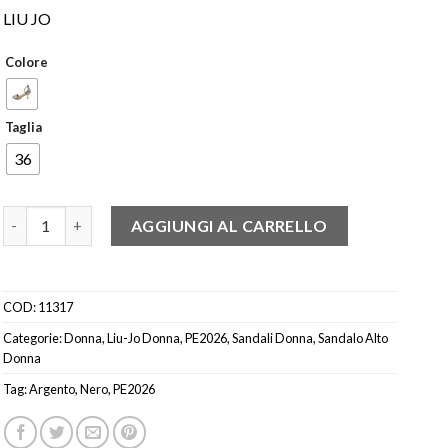
LIU JO
Colore
Taglia
36
LIU JO SA5049 SANDALO TACCO LOGATO ARGENTO- NERO quan
AGGIUNGI AL CARRELLO
COD:
11317
Categorie:
Donna
,
Liu-Jo Donna
,
PE2026
,
Sandali Donna
,
Sandalo Alto
Donna
Tag:
Argento
,
Nero
,
PE2026