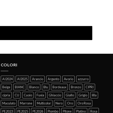
COLORI
AI2024
AI2025
Arancio
Argento
Avorio
azzurro
Beige
BIANC
Bianco
Blu
Bordeaux
Bronzo
CIPRI
cipria
CU
Cuoio
Fuxia
Ghiaccio
Giallo
Grigio
lilla
Maculato
Marrone
Multicolor
Nero
Oro
Oro Rosa
PE2023
PE2025
PE2026
Piombo
Pitone
Platino
Rosa