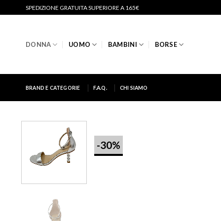
Salta
SPEDIZIONE GRATUITA SUPERIORE A 165€
ai
contenuti
DONNA
UOMO
BAMBINI
BORSE
BRAND E CATEGORIE
F.A.Q.
CHI SIAMO
-30%