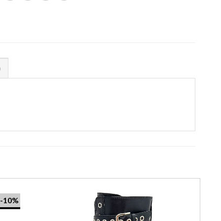
)
-10%