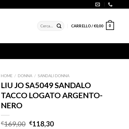
Cerca:
0
CARRELLO /
€
0,00
HOME
/
DONNA
/
SANDALI DONNA
LIU JO SA5049 SANDALO
TACCO LOGATO ARGENTO-
NERO
169,00
118,30
€
€