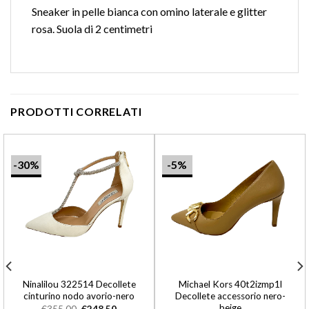
Sneaker in pelle bianca con omino laterale e glitter
rosa. Suola di 2 centimetri
PRODOTTI CORRELATI
-30%
-5%
Ninalilou 322514 Decollete
Michael Kors 40t2izmp1l
cinturino nodo avorio-nero
Decollete accessorio nero-
beige
€
355,00
€
248,50