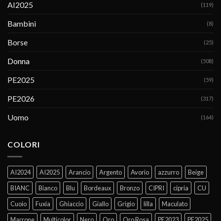
AI2025
(119)
Bambini
(8)
Borse
(25)
Donna
(508)
PE2025
(59)
PE2026
(317)
Uomo
(164)
COLORI
AI2024
AI2025
Arancio
Argento
Avorio
azzurro
Beige
BIANC
Bianco
Blu
Bordeaux
Bronzo
CIPRI
cipria
CU
Cuoio
Fuxia
Ghiaccio
Giallo
Grigio
lilla
Maculato
Marrone
Multicolor
Nero
Oro
Oro Rosa
PE2023
PE2025