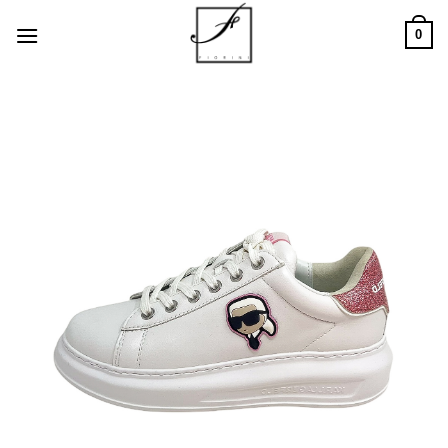
Salta
0
ai
contenuti