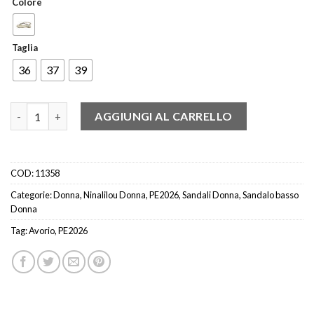
Colore
Taglia
36
37
39
NINALILOU 351102 SANDALO NODO STRASS AVORIO quantità
AGGIUNGI AL CARRELLO
COD:
11358
Categorie:
Donna
,
Ninalilou Donna
,
PE2026
,
Sandali Donna
,
Sandalo basso
Donna
Tag:
Avorio
,
PE2026