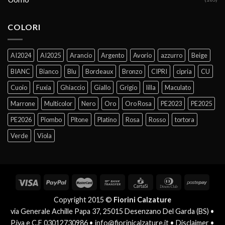
COLORI
AI2024
AI2025
Arancio
Argento
Avorio
azzurro
Beige
BIANC
Bianco
Blu
Bordeaux
Bronzo
CIPRI
cipria
CU
Cuoio
Fuxia
Ghiaccio
Giallo
Grigio
lilla
Maculato
Marrone
Multicolor
Nero
Oro
Oro Rosa
PE2023
PE2025
PE2026
Piombo
Pitone
Platino
Rosa
Rosso
tortora
Verde
Viola
Copyright 2015 ©
Fiorini Calzature
via Generale Achille Papa 37, 25015 Desenzano Del Garda (BS) •
P.iva e C.F 03012730986 •
info@fiorinicalzature.it
•
Disclaimer
•