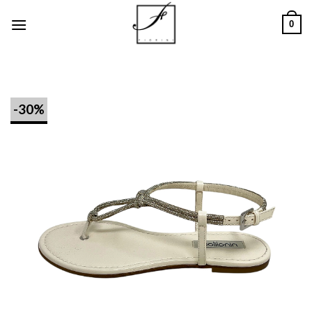
Salta
0
ai
contenuti
-30%