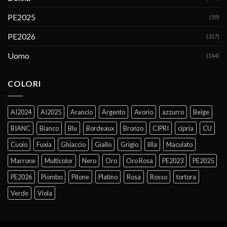
PE2025
(59)
PE2026
(317)
Uomo
(164)
COLORI
AI2024
AI2025
Arancio
Argento
Avorio
azzurro
Beige
BIANC
Bianco
Blu
Bordeaux
Bronzo
CIPRI
cipria
CU
Cuoio
Fuxia
Ghiaccio
Giallo
Grigio
lilla
Maculato
Marrone
Multicolor
Nero
Oro
Oro Rosa
PE2023
PE2025
PE2026
Piombo
Pitone
Platino
Rosa
Rosso
tortora
Verde
Viola