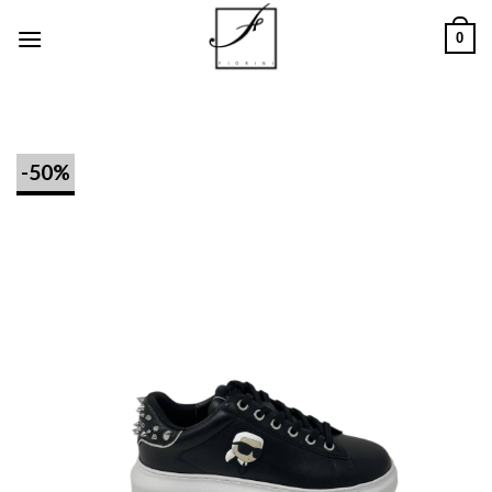
Salta
0
ai
contenuti
-50%