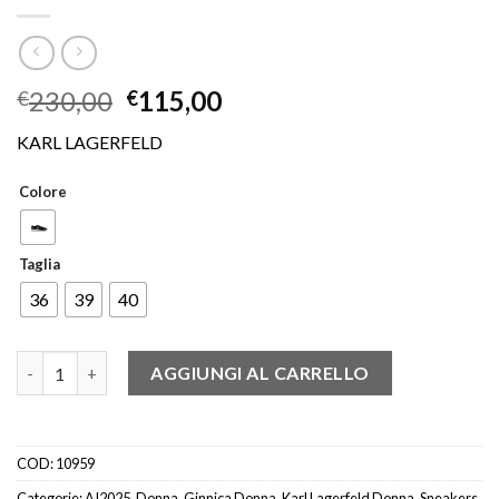
230,00
115,00
€
€
KARL LAGERFELD
Colore
Taglia
36
39
40
KARL LAGERFELD 62529 SNEAKER OMINO BORCHIE NERO quan
AGGIUNGI AL CARRELLO
COD:
10959
Categorie:
AI2025
,
Donna
,
Ginnica Donna
,
Karl Lagerfeld Donna
,
Sneakers