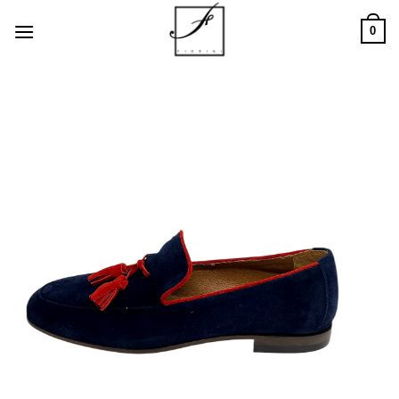
Salta
0
ai
contenuti