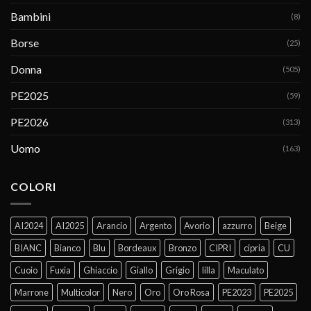
Bambini
(8)
Borse
(25)
Donna
(505)
PE2025
(59)
PE2026
(313)
Uomo
(163)
COLORI
AI2024
AI2025
Arancio
Argento
Avorio
azzurro
Beige
BIANC
Bianco
Blu
Bordeaux
Bronzo
CIPRI
cipria
CU
Cuoio
Fuxia
Ghiaccio
Giallo
Grigio
lilla
Maculato
Marrone
Multicolor
Nero
Oro
Oro Rosa
PE2023
PE2025