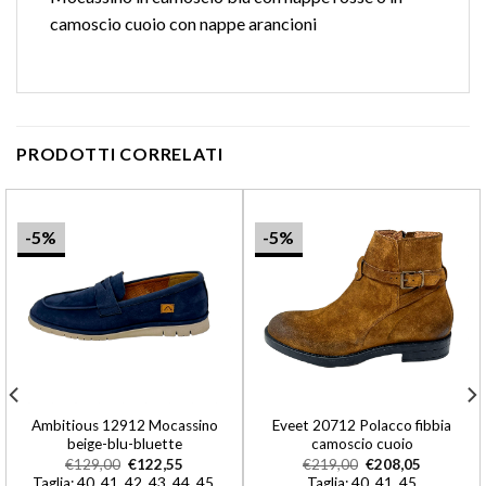
camoscio cuoio con nappe arancioni
PRODOTTI CORRELATI
-5%
-5%
Ambitious 12912 Mocassino
Eveet 20712 Polacco fibbia
beige-blu-bluette
camoscio cuoio
€
129,00
€
122,55
€
219,00
€
208,05
Taglia: 40, 41, 42, 43, 44, 45,
Taglia: 40, 41, 45