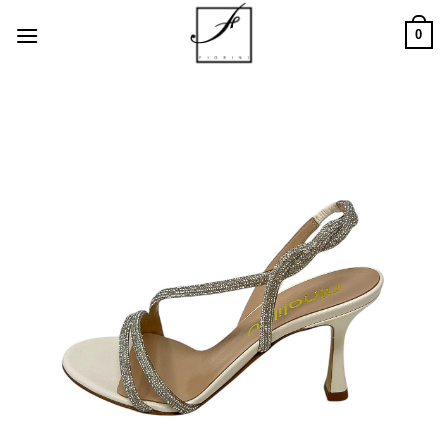
Salta
0
ai
contenuti