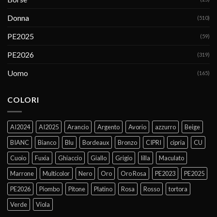
Donna
(510)
PE2025
(59)
PE2026
(319)
Uomo
(165)
COLORI
AI2024
AI2025
Arancio
Argento
Avorio
azzurro
Beige
BIANC
Bianco
Blu
Bordeaux
Bronzo
CIPRI
cipria
CU
Cuoio
Fuxia
Ghiaccio
Giallo
Grigio
lilla
Maculato
Marrone
Multicolor
Nero
Oro
Oro Rosa
PE2023
PE2025
PE2026
Piombo
Pitone
Platino
Rosa
Rosso
tortora
Verde
Viola