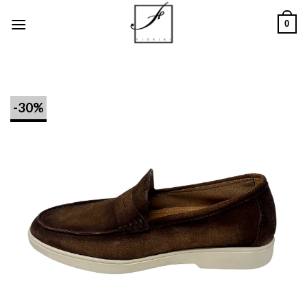
Salta
0
ai
contenuti
-30%