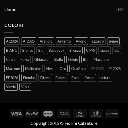
Uomo
(163)
COLORI
AI2024
AI2025
Arancio
Argento
Avorio
azzurro
Beige
BIANC
Bianco
Blu
Bordeaux
Bronzo
CIPRI
cipria
CU
Cuoio
Fuxia
Ghiaccio
Giallo
Grigio
lilla
Maculato
Marrone
Multicolor
Nero
Oro
Oro Rosa
PE2023
PE2025
PE2026
Piombo
Pitone
Platino
Rosa
Rosso
tortora
Verde
Viola
Copyright 2015 ©
Fiorini Calzature