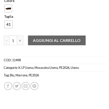
Colore
Taglia
41
K.I.P. 08672 MOCASSINO FASCETTA CAM. BLU - MARRONE quan
AGGIUNGI AL CARRELLO
COD:
11498
Categorie:
K.I.P Uomo
,
Mocassino Uomo
,
PE2026
,
Uomo
Tag:
Blu
,
Marrone
,
PE2026