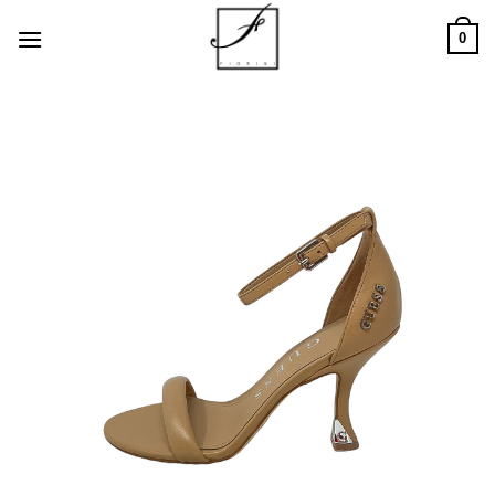
Salta
0
ai
contenuti