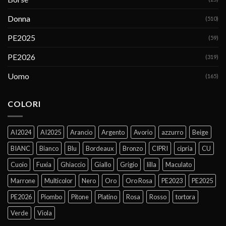
Donna
(510)
PE2025
(59)
PE2026
(319)
Uomo
(165)
COLORI
AI2024
AI2025
Arancio
Argento
Avorio
azzurro
Beige
BIANC
Bianco
Blu
Bordeaux
Bronzo
CIPRI
cipria
CU
Cuoio
Fuxia
Ghiaccio
Giallo
Grigio
lilla
Maculato
Marrone
Multicolor
Nero
Oro
Oro Rosa
PE2023
PE2025
PE2026
Piombo
Pitone
Platino
Rosa
Rosso
tortora
Verde
Viola