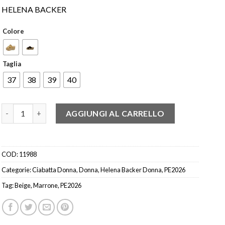
HELENA BACKER
Colore
Taglia
37
38
39
40
HELENA BACKER FRANCA ZOCCOLO BORCHIE CAM.BEIGE-MARRO
AGGIUNGI AL CARRELLO
COD:
11988
Categorie:
Ciabatta Donna
,
Donna
,
Helena Backer Donna
,
PE2026
Tag:
Beige
,
Marrone
,
PE2026