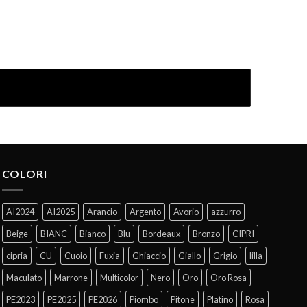
COLORI
AI2024
AI2025
Arancio
Argento
Avorio
azzurro
Beige
BIANC
Bianco
Blu
Bordeaux
Bronzo
CIPRI
cipria
CU
Cuoio
Fuxia
Ghiaccio
Giallo
Grigio
lilla
Maculato
Marrone
Multicolor
Nero
Oro
Oro Rosa
PE2023
PE2025
PE2026
Piombo
Pitone
Platino
Rosa