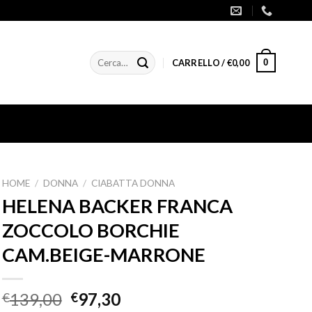
Cerca:
0
CARRELLO /
€
0,00
HOME
/
DONNA
/
CIABATTA DONNA
HELENA BACKER FRANCA
ZOCCOLO BORCHIE
CAM.BEIGE-MARRONE
139,00
97,30
€
€