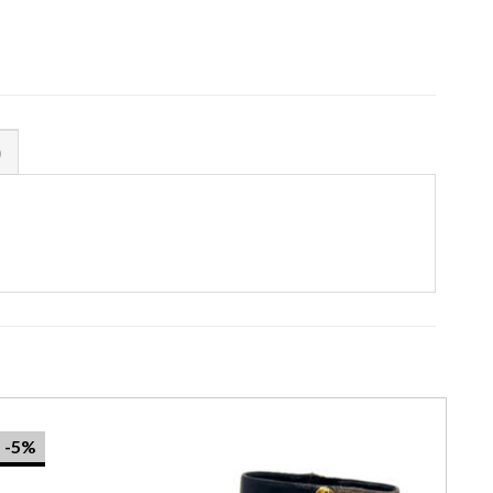
)
-5%