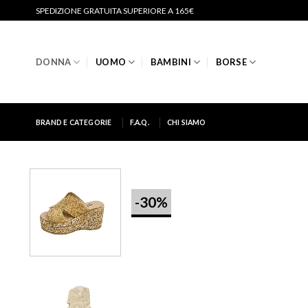
Salta
SPEDIZIONE GRATUITA SUPERIORE A 165€
ai
contenuti
DONNA
UOMO
BAMBINI
BORSE
BRAND E CATEGORIE
F.A.Q.
CHI SIAMO
-30%