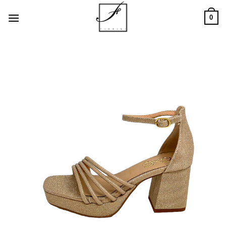
Salta
0
ai
contenuti