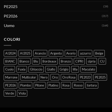
PE2025
(59)
PE2026
(317)
Uomo
(164)
COLORI
AI2024
AI2025
Arancio
Argento
Avorio
azzurro
Beige
BIANC
Bianco
Blu
Bordeaux
Bronzo
CIPRI
cipria
CU
Cuoio
Fuxia
Ghiaccio
Giallo
Grigio
lilla
Maculato
Marrone
Multicolor
Nero
Oro
Oro Rosa
PE2023
PE2025
PE2026
Piombo
Pitone
Platino
Rosa
Rosso
tortora
Verde
Viola