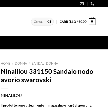
Cerca:
0
CARRELLO /
€
0,00
HOME
/
DONNA
/
SANDALI DONNA
Ninalilou 331150 Sandalo nodo
avorio swarovski
NINALILOU
Il prodotto non è attualmente in magazzino e non è disponibile.