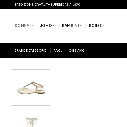
Salta
SPEDIZIONE GRATUITA SUPERIORE A 165€
ai
contenuti
DONNA
UOMO
BAMBINI
BORSE
BRAND E CATEGORIE
F.A.Q.
CHI SIAMO