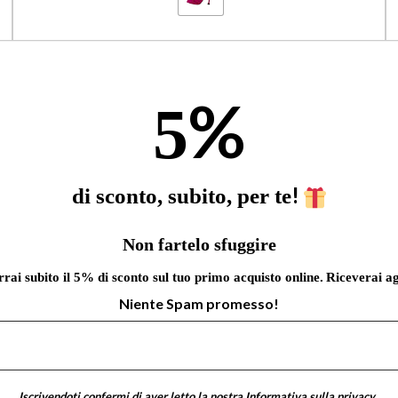
%
5
!
di sconto, subito, per te
Non fartelo sfuggire
errai subito il 5% di sconto sul tuo primo acquisto online.
Riceverai ag
Niente Spam promesso!
Iscrivendoti confermi di aver letto la nostra
Informativa sulla privacy
.