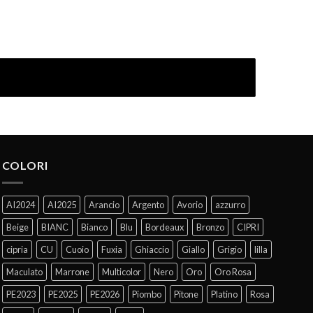
COLORI
AI2024
AI2025
Arancio
Argento
Avorio
azzurro
Beige
BIANC
Bianco
Blu
Bordeaux
Bronzo
CIPRI
cipria
CU
Cuoio
Fuxia
Ghiaccio
Giallo
Grigio
lilla
Maculato
Marrone
Multicolor
Nero
Oro
Oro Rosa
PE2023
PE2025
PE2026
Piombo
Pitone
Platino
Rosa