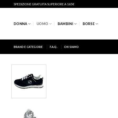
Salta
SPEDIZIONE GRATUITA SUPERIORE A 165€
ai
contenuti
DONNA
UOMO
BAMBINI
BORSE
BRAND E CATEGORIE
F.A.Q.
CHI SIAMO