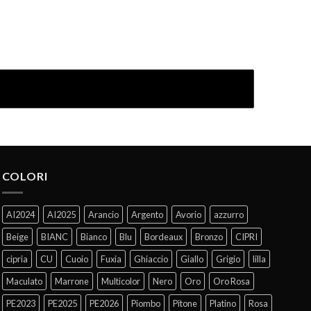
COLORI
AI2024
AI2025
Arancio
Argento
Avorio
azzurro
Beige
BIANC
Bianco
Blu
Bordeaux
Bronzo
CIPRI
cipria
CU
Cuoio
Fuxia
Ghiaccio
Giallo
Grigio
lilla
Maculato
Marrone
Multicolor
Nero
Oro
Oro Rosa
PE2023
PE2025
PE2026
Piombo
Pitone
Platino
Rosa