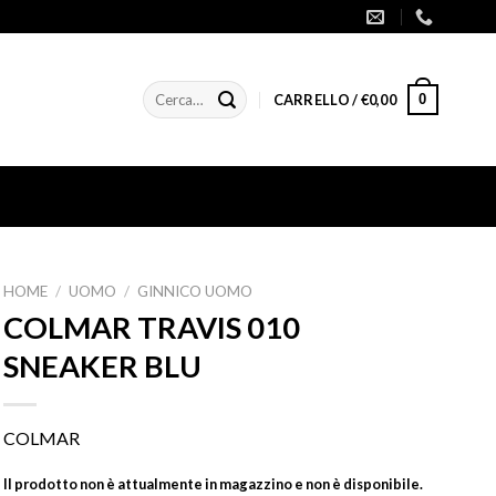
Cerca:
0
CARRELLO /
€
0,00
HOME
/
UOMO
/
GINNICO UOMO
COLMAR TRAVIS 010
SNEAKER BLU
COLMAR
Il prodotto non è attualmente in magazzino e non è disponibile.