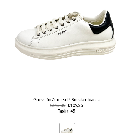
+
Guess fm7rnolea12 Sneaker bianca
€
115,00
€
109,25
Taglia: 45