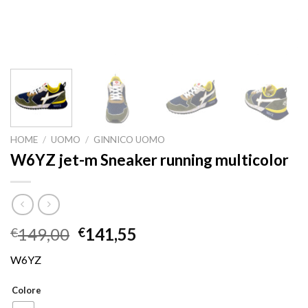
HOME
/
UOMO
/
GINNICO UOMO
W6YZ jet-m Sneaker running multicolor
149,00
141,55
€
€
W6YZ
Colore