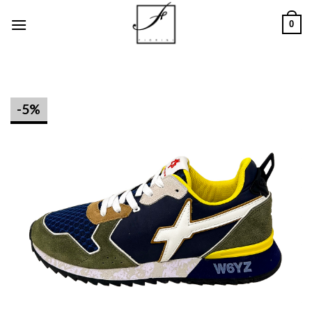
Salta
0
ai
contenuti
-5%