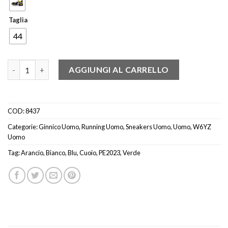
Taglia
44
W6YZ jet-m Sneaker running multicolor quantità
AGGIUNGI AL CARRELLO
COD:
8437
Categorie:
Ginnico Uomo
,
Running Uomo
,
Sneakers Uomo
,
Uomo
,
W6YZ
Uomo
Tag:
Arancio
,
Bianco
,
Blu
,
Cuoio
,
PE2023
,
Verde