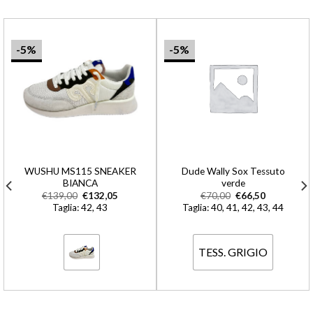
-5%
-5%
WUSHU MS115 SNEAKER
Dude Wally Sox Tessuto
BIANCA
verde
€
139,00
€
132,05
€
70,00
€
66,50
Taglia: 42, 43
Taglia: 40, 41, 42, 43, 44
TESS. GRIGIO