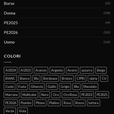
Borse
(25)
Donna
(505)
PE2025
(59)
PE2026
(312)
Uomo
(162)
COLORI
AI2024
AI2025
Arancio
Argento
Avorio
azzurro
Beige
BIANC
Bianco
Blu
Bordeaux
Bronzo
CIPRI
cipria
CU
Cuoio
Fuxia
Ghiaccio
Giallo
Grigio
lilla
Maculato
Marrone
Multicolor
Nero
Oro
Oro Rosa
PE2023
PE2025
PE2026
Piombo
Pitone
Platino
Rosa
Rosso
tortora
Verde
Viola