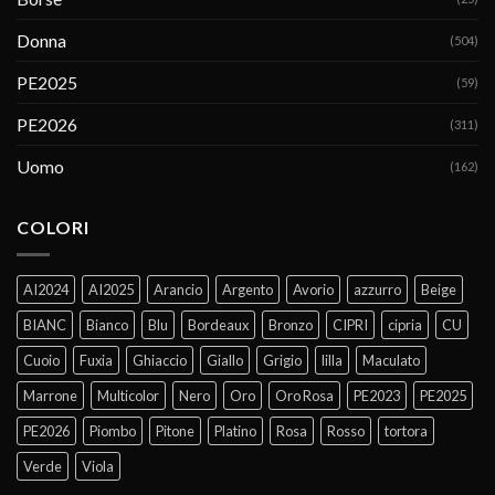
Donna
(504)
PE2025
(59)
PE2026
(311)
Uomo
(162)
COLORI
AI2024
AI2025
Arancio
Argento
Avorio
azzurro
Beige
BIANC
Bianco
Blu
Bordeaux
Bronzo
CIPRI
cipria
CU
Cuoio
Fuxia
Ghiaccio
Giallo
Grigio
lilla
Maculato
Marrone
Multicolor
Nero
Oro
Oro Rosa
PE2023
PE2025
PE2026
Piombo
Pitone
Platino
Rosa
Rosso
tortora
Verde
Viola