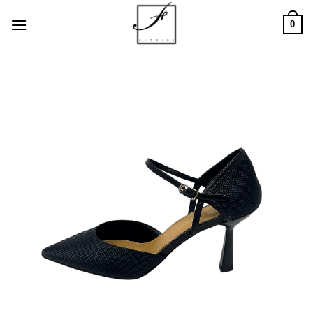
Salta
0
ai
contenuti