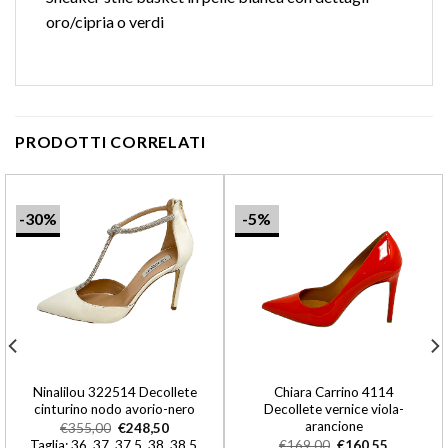
oro/cipria o verdi
PRODOTTI CORRELATI
-30%
-5%
Ninalilou 322514 Decollete
Chiara Carrino 4114
cinturino nodo avorio-nero
Decollete vernice viola-
arancione
€
355,00
€
248,50
Taglia: 36, 37, 37,5, 38, 38,5,
€
169,00
€
160,55