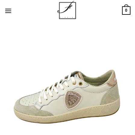
Salta
0
ai
contenuti