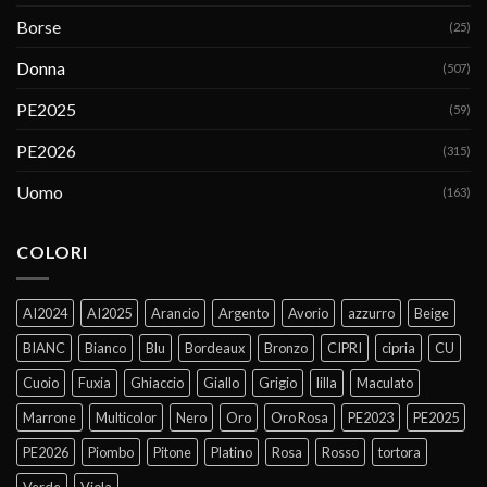
Borse
(25)
Donna
(507)
PE2025
(59)
PE2026
(315)
Uomo
(163)
COLORI
AI2024
AI2025
Arancio
Argento
Avorio
azzurro
Beige
BIANC
Bianco
Blu
Bordeaux
Bronzo
CIPRI
cipria
CU
Cuoio
Fuxia
Ghiaccio
Giallo
Grigio
lilla
Maculato
Marrone
Multicolor
Nero
Oro
Oro Rosa
PE2023
PE2025
PE2026
Piombo
Pitone
Platino
Rosa
Rosso
tortora
Verde
Viola