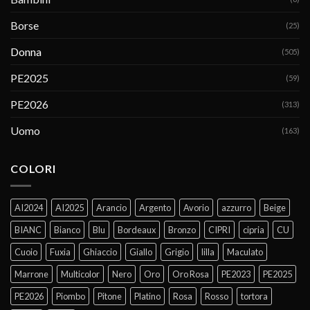
Borse
(25)
Donna
(505)
PE2025
(59)
PE2026
(313)
Uomo
(163)
COLORI
AI2024
AI2025
Arancio
Argento
Avorio
azzurro
Beige
BIANC
Bianco
Blu
Bordeaux
Bronzo
CIPRI
cipria
CU
Cuoio
Fuxia
Ghiaccio
Giallo
Grigio
lilla
Maculato
Marrone
Multicolor
Nero
Oro
Oro Rosa
PE2023
PE2025
PE2026
Piombo
Pitone
Platino
Rosa
Rosso
tortora