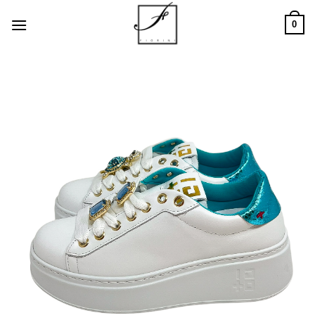
Salta
0
ai
contenuti