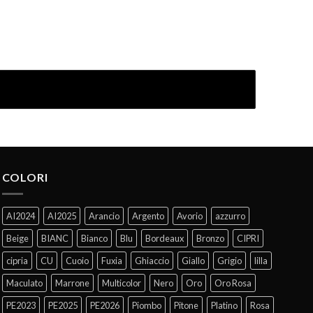
COLORI
AI2024
AI2025
Arancio
Argento
Avorio
azzurro
Beige
BIANC
Bianco
Blu
Bordeaux
Bronzo
CIPRI
cipria
CU
Cuoio
Fuxia
Ghiaccio
Giallo
Grigio
lilla
Maculato
Marrone
Multicolor
Nero
Oro
Oro Rosa
PE2023
PE2025
PE2026
Piombo
Pitone
Platino
Rosa