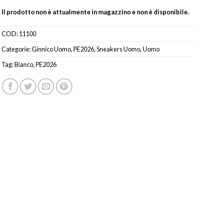
Il prodotto non è attualmente in magazzino e non è disponibile.
COD:
11100
Categorie:
Ginnico Uomo
,
PE2026
,
Sneakers Uomo
,
Uomo
Tag:
Bianco
,
PE2026