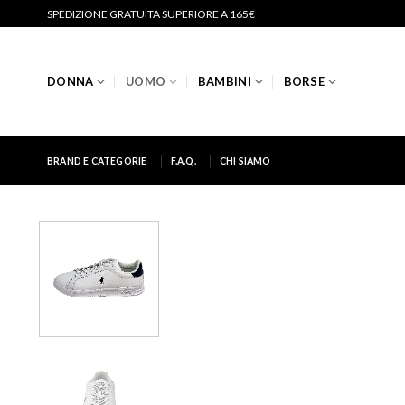
Salta
SPEDIZIONE GRATUITA SUPERIORE A 165€
ai
contenuti
DONNA
UOMO
BAMBINI
BORSE
BRAND E CATEGORIE
F.A.Q.
CHI SIAMO