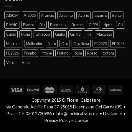
AI2024
AI2025
Arancio
Argento
Avorio
azzurro
Beige
BIANC
Bianco
Blu
Bordeaux
Bronzo
CIPRI
cipria
CU
Cuoio
Fuxia
Ghiaccio
Giallo
Grigio
lilla
Maculato
Marrone
Multicolor
Nero
Oro
Oro Rosa
PE2023
PE2025
PE2026
Piombo
Pitone
Platino
Rosa
Rosso
tortora
Verde
Viola
Copyright 2015 ©
Fiorini Calzature
via Generale Achille Papa 37, 25015 Desenzano Del Garda (BS) •
P.iva e C.F 03012730986 •
info@fiorinicalzature.it
•
Disclaimer
•
Privacy Policy e Cookie