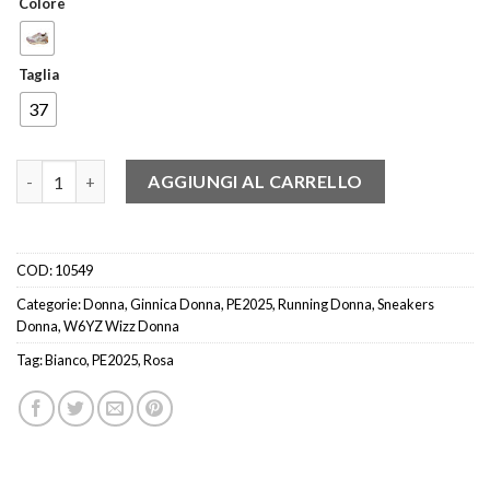
Colore
Taglia
37
W6YZ JET21I29 SNEAKER GLITTER BIANCO/ROSA quantità
AGGIUNGI AL CARRELLO
COD:
10549
Categorie:
Donna
,
Ginnica Donna
,
PE2025
,
Running Donna
,
Sneakers
Donna
,
W6YZ Wizz Donna
Tag:
Bianco
,
PE2025
,
Rosa