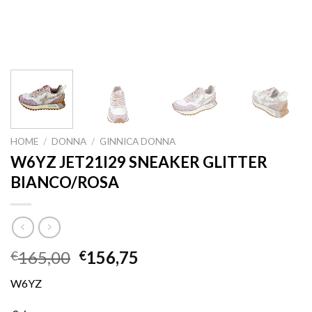
HOME
/
DONNA
/
GINNICA DONNA
W6YZ JET21I29 SNEAKER GLITTER
BIANCO/ROSA
165,00
156,75
€
€
W6YZ