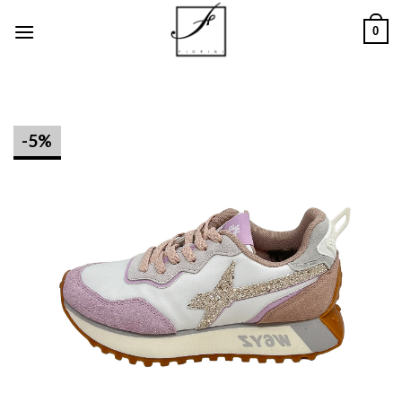
Salta
0
ai
contenuti
-5%