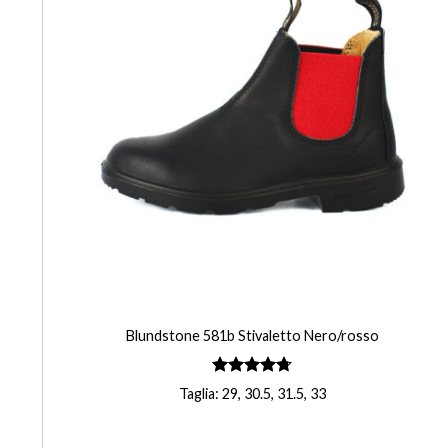
+
Blundstone 581b Stivaletto Nero/rosso
Valutato
Taglia: 29, 30.5, 31.5, 33
4.75
su 5