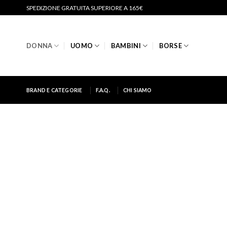
Salta
SPEDIZIONE GRATUITA SUPERIORE A 165€
ai
contenuti
DONNA
UOMO
BAMBINI
BORSE
BRAND E CATEGORIE
F.A.Q.
CHI SIAMO