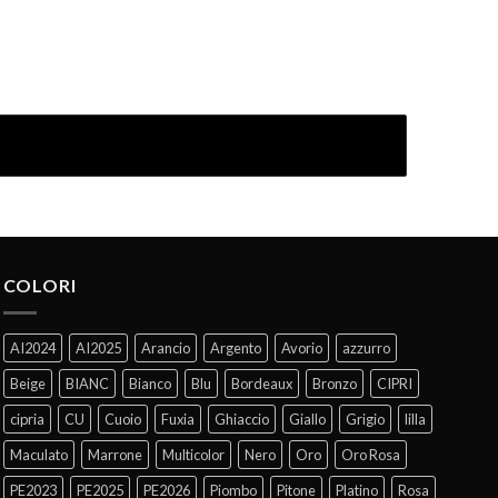
COLORI
AI2024
AI2025
Arancio
Argento
Avorio
azzurro
Beige
BIANC
Bianco
Blu
Bordeaux
Bronzo
CIPRI
cipria
CU
Cuoio
Fuxia
Ghiaccio
Giallo
Grigio
lilla
Maculato
Marrone
Multicolor
Nero
Oro
Oro Rosa
PE2023
PE2025
PE2026
Piombo
Pitone
Platino
Rosa