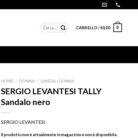
Cerca:
0
CARRELLO /
€
0,00
HOME
/
DONNA
/
SANDALI DONNA
SERGIO LEVANTESI TALLY
Sandalo nero
SERGIO LEVANTESI
Il prodotto non è attualmente in magazzino e non è disponibile.