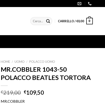
Cerca:
0
CARRELLO /
€
0,00
HOME
/
UOMO
/
POLACCO UOMO
MR.COBBLER 1043-50
POLACCO BEATLES TORTORA
219,00
109,50
€
€
MR.COBBLER