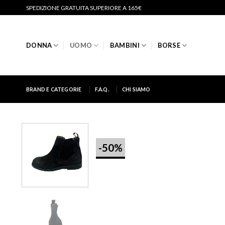
Salta
SPEDIZIONE GRATUITA SUPERIORE A 165€
ai
contenuti
DONNA
UOMO
BAMBINI
BORSE
BRAND E CATEGORIE
F.A.Q.
CHI SIAMO
-50%