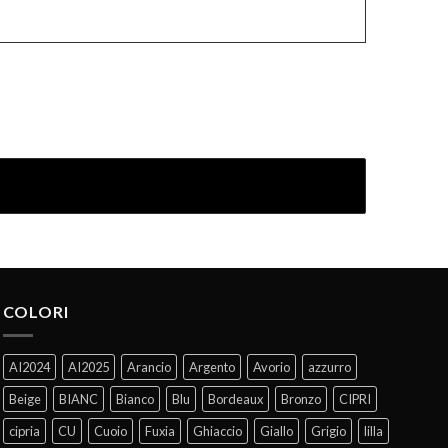
COLORI
AI2024
AI2025
Arancio
Argento
Avorio
azzurro
Beige
BIANC
Bianco
Blu
Bordeaux
Bronzo
CIPRI
cipria
CU
Cuoio
Fuxia
Ghiaccio
Giallo
Grigio
lilla