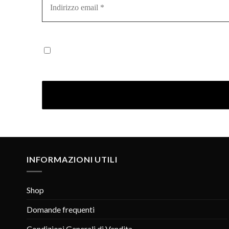
email
*
Iscrivendoti confermi di aver letto la nostra Informativ
INFORMAZIONI UTILI
Shop
Domande frequenti
Condizioni Generali di Vendita