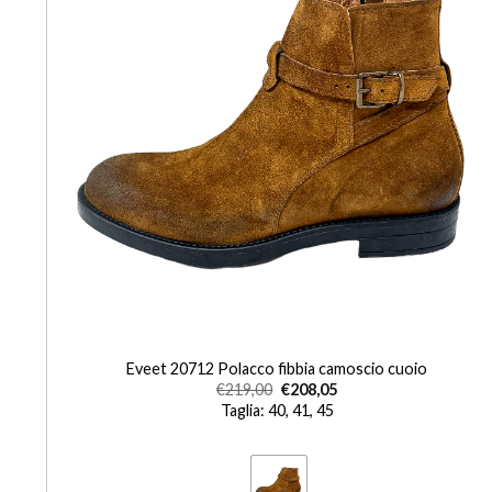
+
I
Eveet 20712 Polacco fibbia camoscio cuoio
€
219,00
€
208,05
Taglia: 40, 41, 45