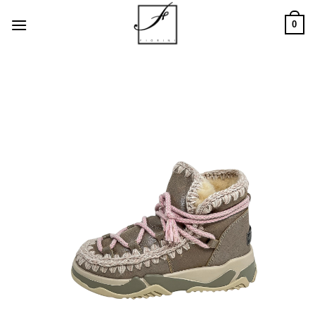
Salta
0
ai
contenuti