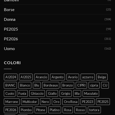
Borse
(25)
Donna
(504)
PE2025
(59)
PE2026
(311)
Uomo
(162)
COLORI
AI2024
AI2025
Arancio
Argento
Avorio
azzurro
Beige
BIANC
Bianco
Blu
Bordeaux
Bronzo
CIPRI
cipria
CU
Cuoio
Fuxia
Ghiaccio
Giallo
Grigio
lilla
Maculato
Marrone
Multicolor
Nero
Oro
Oro Rosa
PE2023
PE2025
PE2026
Piombo
Pitone
Platino
Rosa
Rosso
tortora