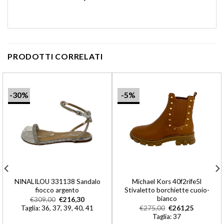
PRODOTTI CORRELATI
-30%
-5%
NINALILOU 331138 Sandalo
Michael Kors 40f2rife5l
fiocco argento
Stivaletto borchiette cuoio-
bianco
€
309,00
€
216,30
Taglia: 36, 37, 39, 40, 41
€
275,00
€
261,25
Taglia: 37