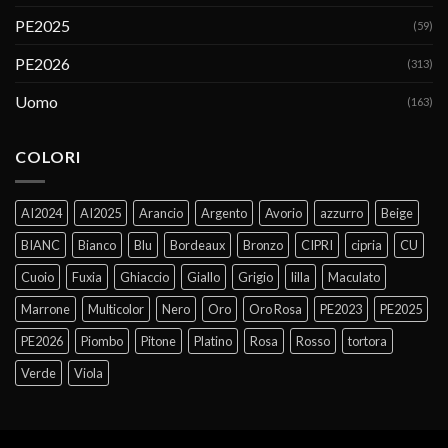
PE2025
(59)
PE2026
(313)
Uomo
(163)
COLORI
AI2024
AI2025
Arancio
Argento
Avorio
azzurro
Beige
BIANC
Bianco
Blu
Bordeaux
Bronzo
CIPRI
cipria
CU
Cuoio
Fuxia
Ghiaccio
Giallo
Grigio
lilla
Maculato
Marrone
Multicolor
Nero
Oro
Oro Rosa
PE2023
PE2025
PE2026
Piombo
Pitone
Platino
Rosa
Rosso
tortora
Verde
Viola