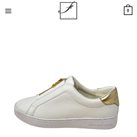
Salta
0
ai
contenuti