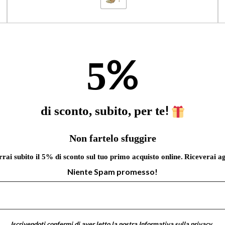
%
5
!
di sconto, subito, per te
Non fartelo sfuggire
errai subito il 5% di sconto sul tuo primo acquisto online.
Riceverai ag
Niente Spam promesso!
Iscrivendoti confermi di aver letto la nostra
Informativa sulla privacy
.