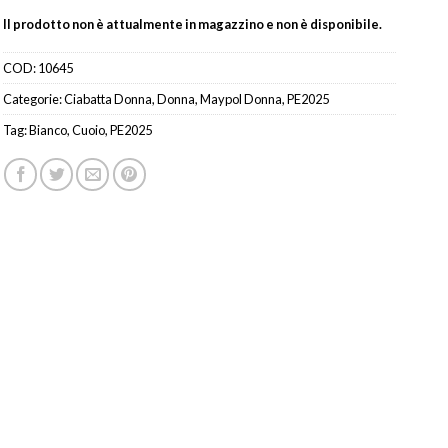
Il prodotto non è attualmente in magazzino e non è disponibile.
COD:
10645
Categorie:
Ciabatta Donna
,
Donna
,
Maypol Donna
,
PE2025
Tag:
Bianco
,
Cuoio
,
PE2025