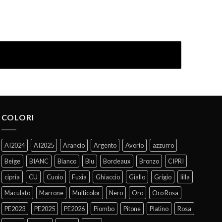
COLORI
AI2024
AI2025
Arancio
Argento
Avorio
azzurro
Beige
BIANC
Bianco
Blu
Bordeaux
Bronzo
CIPRI
cipria
CU
Cuoio
Fuxia
Ghiaccio
Giallo
Grigio
lilla
Maculato
Marrone
Multicolor
Nero
Oro
Oro Rosa
PE2023
PE2025
PE2026
Piombo
Pitone
Platino
Rosa