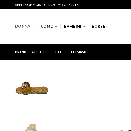
Salta
SPEDIZIONE GRATUITA SUPERIORE A 165€
ai
contenuti
DONNA
UOMO
BAMBINI
BORSE
BRAND E CATEGORIE
F.A.Q.
CHI SIAMO