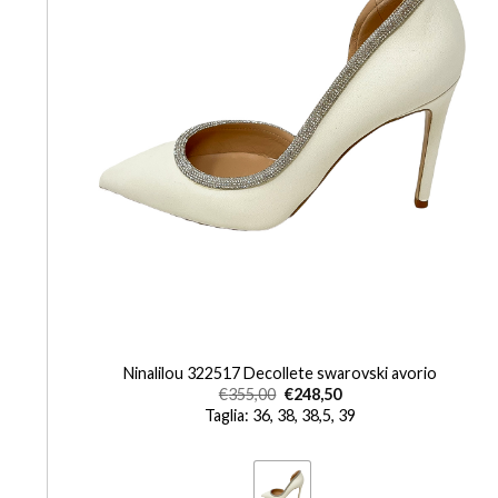
+
Ninalilou 322517 Decollete swarovski avorio
€
355,00
€
248,50
Taglia: 36, 38, 38,5, 39