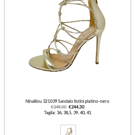
+
Ninalilou 321039 Sandalo listini platino-nero
€
349,00
€
244,30
Taglia: 36, 38,5, 39, 40, 41