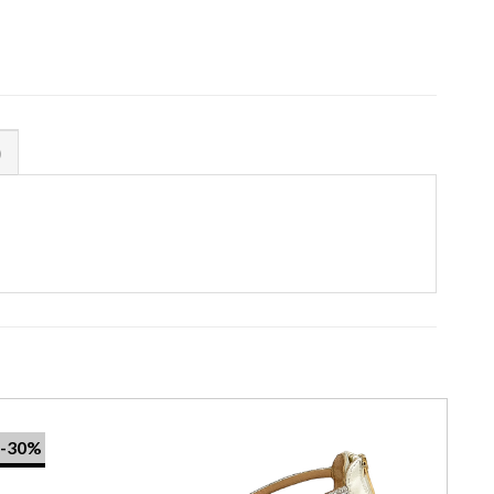
)
-30%