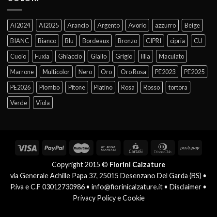
AI2024
AI2025
Arancio
Argento
Avorio
azzurro
Beige
BIANC
Bianco
Blu
Bordeaux
Bronzo
CIPRI
cipria
CU
Cuoio
Fuxia
Ghiaccio
Giallo
Grigio
lilla
Maculato
Marrone
Multicolor
Nero
Oro
Oro Rosa
PE2023
PE2025
PE2026
Piombo
Pitone
Platino
Rosa
Rosso
tortora
Verde
Viola
Copyright 2015 ©
Fiorini Calzature
via Generale Achille Papa 37, 25015 Desenzano Del Garda (BS) •
P.iva e C.F 03012730986 •
info@fiorinicalzature.it
•
Disclaimer
•
Privacy Policy e Cookie