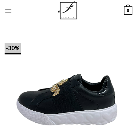
Salta
0
ai
contenuti
-30%