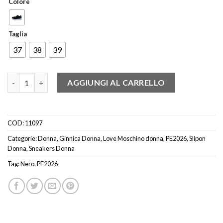
Colore
Taglia
37
38
39
LOVE MOSCHINO JA15064 SLIPON FASCIA LOGO STRASS NERO 
AGGIUNGI AL CARRELLO
COD:
11097
Categorie:
Donna
,
Ginnica Donna
,
Love Moschino donna
,
PE2026
,
Slipon
Donna
,
Sneakers Donna
Tag:
Nero
,
PE2026