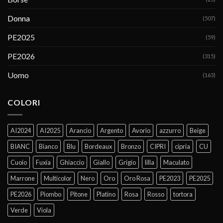
Donna
(507)
PE2025
(59)
PE2026
(315)
Uomo
(163)
COLORI
AI2024
AI2025
Arancio
Argento
Avorio
azzurro
Beige
BIANC
Bianco
Blu
Bordeaux
Bronzo
CIPRI
cipria
CU
Cuoio
Fuxia
Ghiaccio
Giallo
Grigio
lilla
Maculato
Marrone
Multicolor
Nero
Oro
Oro Rosa
PE2023
PE2025
PE2026
Piombo
Pitone
Platino
Rosa
Rosso
tortora
Verde
Viola