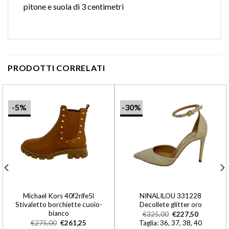
pitone e suola di 3 centimetri
PRODOTTI CORRELATI
-5%
-30%
Michael Kors 40f2rife5l
NINALILOU 331228
Stivaletto borchiette cuoio-
Decollete glitter oro
bianco
€
325,00
€
227,50
€
275,00
€
261,25
Taglia: 36, 37, 38, 40