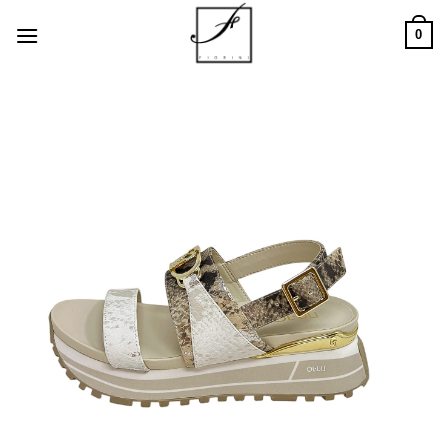
Salta
0
ai
contenuti