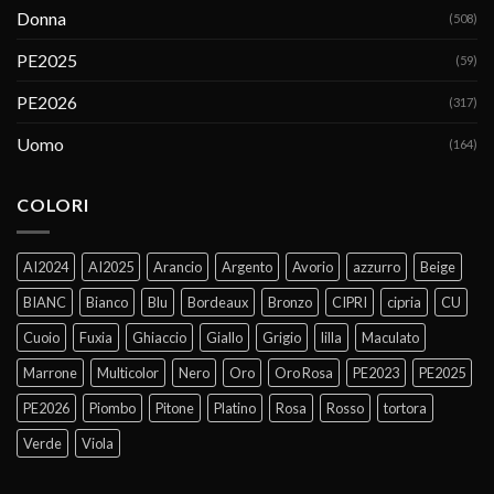
Donna
(508)
PE2025
(59)
PE2026
(317)
Uomo
(164)
COLORI
AI2024
AI2025
Arancio
Argento
Avorio
azzurro
Beige
BIANC
Bianco
Blu
Bordeaux
Bronzo
CIPRI
cipria
CU
Cuoio
Fuxia
Ghiaccio
Giallo
Grigio
lilla
Maculato
Marrone
Multicolor
Nero
Oro
Oro Rosa
PE2023
PE2025
PE2026
Piombo
Pitone
Platino
Rosa
Rosso
tortora
Verde
Viola