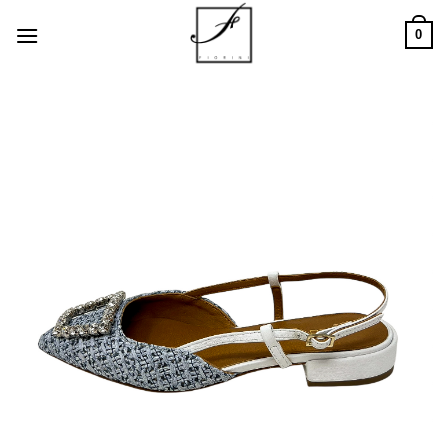
Salta
0
ai
contenuti