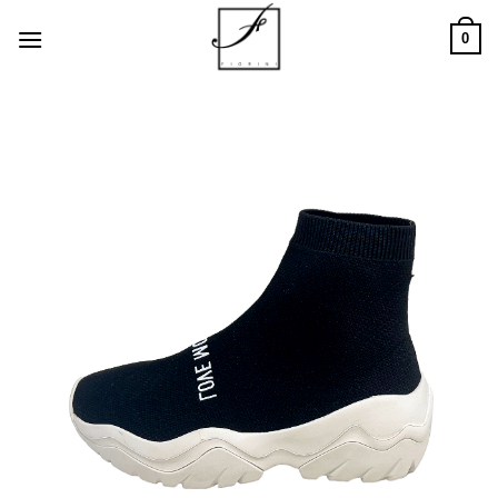
Salta
0
ai
contenuti