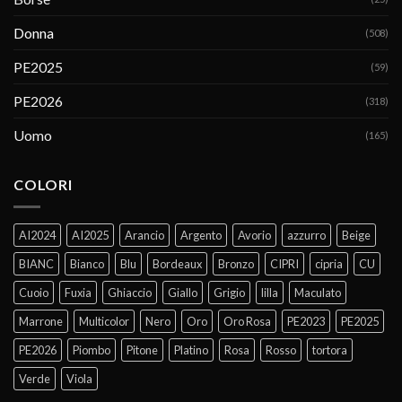
Donna
(508)
PE2025
(59)
PE2026
(318)
Uomo
(165)
COLORI
AI2024
AI2025
Arancio
Argento
Avorio
azzurro
Beige
BIANC
Bianco
Blu
Bordeaux
Bronzo
CIPRI
cipria
CU
Cuoio
Fuxia
Ghiaccio
Giallo
Grigio
lilla
Maculato
Marrone
Multicolor
Nero
Oro
Oro Rosa
PE2023
PE2025
PE2026
Piombo
Pitone
Platino
Rosa
Rosso
tortora
Verde
Viola