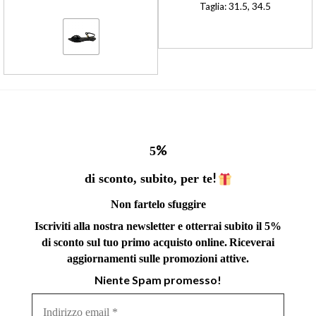
Valutato
Taglia: 31.5, 34.5
4.70
su 5
%
5
!
di sconto, subito, per te
Non fartelo sfuggire
Iscriviti alla nostra newsletter e otterrai subito il 5%
di sconto sul tuo primo acquisto online.
Riceverai
aggiornamenti sulle promozioni attive.
Niente Spam promesso!
Indirizzo
email