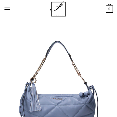
Salta
0
ai
contenuti