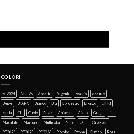
COLORI
AI2024
AI2025
Arancio
Argento
Avorio
azzurro
Beige
BIANC
Bianco
Blu
Bordeaux
Bronzo
CIPRI
cipria
CU
Cuoio
Fuxia
Ghiaccio
Giallo
Grigio
lilla
Maculato
Marrone
Multicolor
Nero
Oro
Oro Rosa
PE2023
PE2025
PE2026
Piombo
Pitone
Platino
Rosa