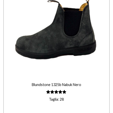
+
Blundstone 1325b Nabuk Nero
Valutato
Taglia: 28
4.75
su 5