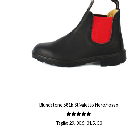
+
Blundstone 581b Stivaletto Nero/rosso
Valutato
Taglia: 29, 30.5, 31.5, 33
4.75
su 5