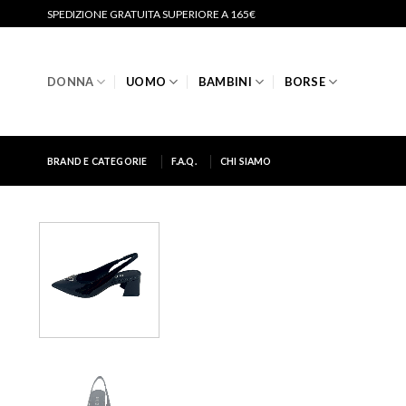
Salta
SPEDIZIONE GRATUITA SUPERIORE A 165€
ai
contenuti
DONNA
UOMO
BAMBINI
BORSE
BRAND E CATEGORIE
F.A.Q.
CHI SIAMO