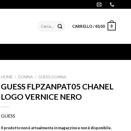
Cerca:
0
CARRELLO /
€
0,00
HOME
/
DONNA
/
GUESS DONNA
GUESS FLPZANPAT05 CHANEL
LOGO VERNICE NERO
GUESS
Il prodotto non è attualmente in magazzino e non è disponibile.