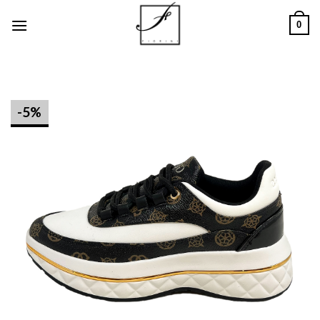
Salta
0
ai
contenuti
-5%