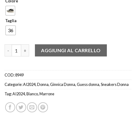
Colore
Taglia
36
GUESS FL8KYRFAL12 SNEAKER BIANCO/LOGATO MARRONE qua
AGGIUNGI AL CARRELLO
COD:
8949
Categorie:
AI2024
,
Donna
,
Ginnica Donna
,
Guess donna
,
Sneakers Donna
Tag:
AI2024
,
Bianco
,
Marrone