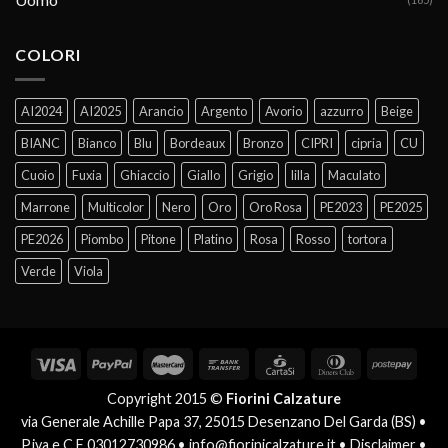
COLORI
AI2024
AI2025
Arancio
Argento
Avorio
azzurro
Beige
BIANC
Bianco
Blu
Bordeaux
Bronzo
CIPRI
cipria
CU
Cuoio
Fuxia
Ghiaccio
Giallo
Grigio
lilla
Maculato
Marrone
Multicolor
Nero
Oro
Oro Rosa
PE2023
PE2025
PE2026
Piombo
Pitone
Platino
Rosa
Rosso
tortora
Verde
Viola
Copyright 2015 ©
Fiorini Calzature
via Generale Achille Papa 37, 25015 Desenzano Del Garda (BS) •
P.iva e C.F 03012730986 •
info@fiorinicalzature.it
•
Disclaimer
•