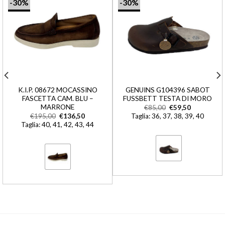
-30%
-30%
K.I.P. 08672 MOCASSINO
GENUINS G104396 SABOT
FASCETTA CAM. BLU –
FUSSBETT TESTA DI MORO
MARRONE
€
85,00
€
59,50
€
195,00
€
136,50
Taglia: 36, 37, 38, 39, 40
Taglia: 40, 41, 42, 43, 44