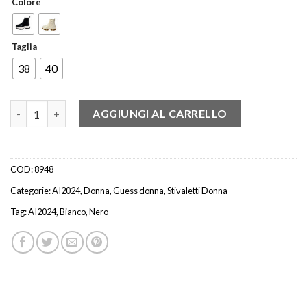
Colore
Taglia
38
40
GUESS FL8BEOELE12 STIVALETTO BEATLES NERO - PANNA quan
AGGIUNGI AL CARRELLO
COD:
8948
Categorie:
AI2024
,
Donna
,
Guess donna
,
Stivaletti Donna
Tag:
AI2024
,
Bianco
,
Nero