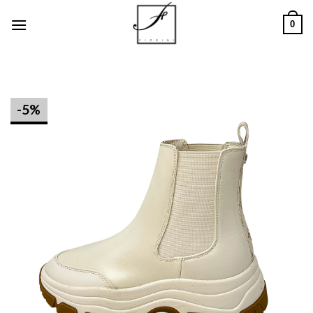
Salta
0
ai
contenuti
-5%