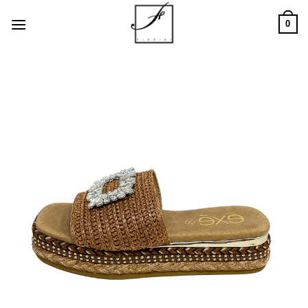
Salta
0
ai
contenuti