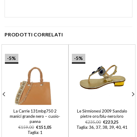
PRODOTTI CORRELATI
-5%
-5%
La Carrie 131mbg750 2
Le Sirmionesi 2009 Sandalo
manici grande nero – cuoio-
pietre oro/blu-nero/oro
panna
€
235,00
€
223,25
€
159,00
€
151,05
Taglia: 36, 37, 38, 39, 40, 41
Taglia: 1