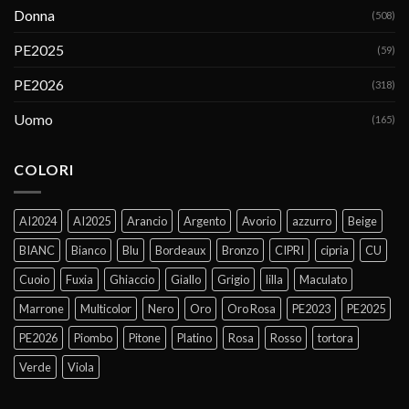
Donna
(508)
PE2025
(59)
PE2026
(318)
Uomo
(165)
COLORI
AI2024
AI2025
Arancio
Argento
Avorio
azzurro
Beige
BIANC
Bianco
Blu
Bordeaux
Bronzo
CIPRI
cipria
CU
Cuoio
Fuxia
Ghiaccio
Giallo
Grigio
lilla
Maculato
Marrone
Multicolor
Nero
Oro
Oro Rosa
PE2023
PE2025
PE2026
Piombo
Pitone
Platino
Rosa
Rosso
tortora
Verde
Viola