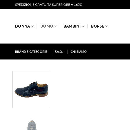
Salta
SPEDIZIONE GRATUITA SUPERIORE A 165€
ai
contenuti
DONNA
UOMO
BAMBINI
BORSE
BRAND E CATEGORIE
F.A.Q.
CHI SIAMO