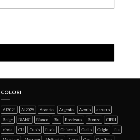
COLORI
AI2024
AI2025
Arancio
Argento
Avorio
azzurro
Beige
BIANC
Bianco
Blu
Bordeaux
Bronzo
CIPRI
cipria
CU
Cuoio
Fuxia
Ghiaccio
Giallo
Grigio
lilla
Maculato
Marrone
Multicolor
Nero
Oro
Oro Rosa