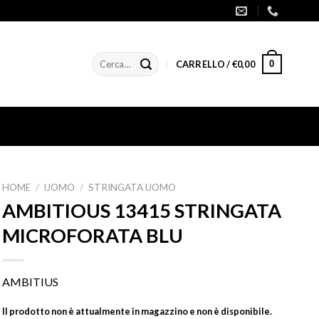
Cerca:
0
CARRELLO /
€
0,00
HOME
/
UOMO
/
STRINGATA UOMO
AMBITIOUS 13415 STRINGATA
MICROFORATA BLU
AMBITIUS
Il prodotto non è attualmente in magazzino e non è disponibile.