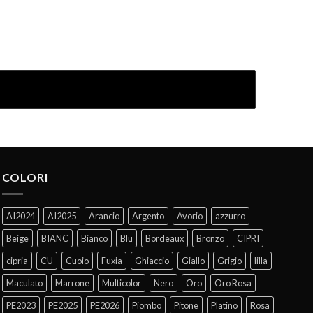
COLORI
AI2024
AI2025
Arancio
Argento
Avorio
azzurro
Beige
BIANC
Bianco
Blu
Bordeaux
Bronzo
CIPRI
cipria
CU
Cuoio
Fuxia
Ghiaccio
Giallo
Grigio
lilla
Maculato
Marrone
Multicolor
Nero
Oro
Oro Rosa
PE2023
PE2025
PE2026
Piombo
Pitone
Platino
Rosa