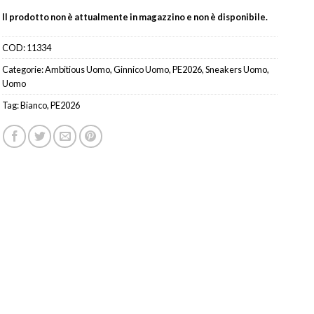
Il prodotto non è attualmente in magazzino e non è disponibile.
COD:
11334
Categorie:
Ambitious Uomo
,
Ginnico Uomo
,
PE2026
,
Sneakers Uomo
,
Uomo
Tag:
Bianco
,
PE2026