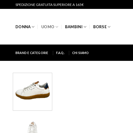
Salta
SPEDIZIONE GRATUITA SUPERIORE A 165€
ai
contenuti
DONNA
UOMO
BAMBINI
BORSE
BRAND E CATEGORIE
F.A.Q.
CHI SIAMO